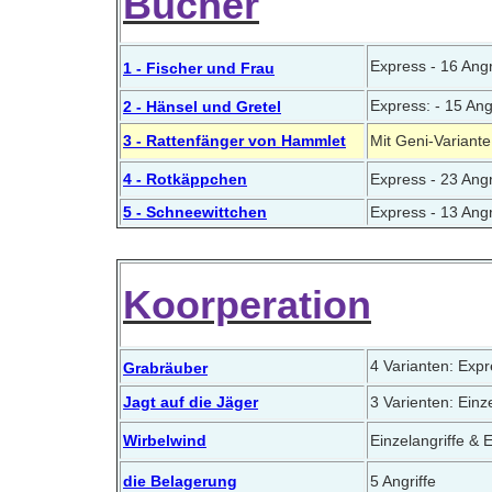
Bücher
Express - 16 Angr
1 - Fischer und Frau
Express: - 15 Ang
2 - Hänsel und Gretel
3 - Rattenfänger von Hammlet
Mit Geni-Variante
4 - Rotkäppchen
Express - 23 Angr
5 - Schneewittchen
Express - 13 Angr
Koorperation
4 Varianten: Expre
Grabräuber
Jagt auf die Jäger
3 Varienten: Einz
Wirbelwind
Einzelangriffe & 
die Belagerung
5 Angriffe