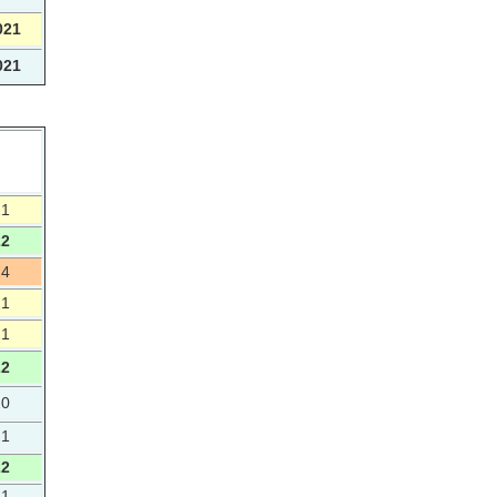
021
021
21
22
24
21
21
22
20
21
22
21