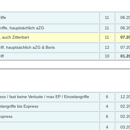
iffe
11
06.2
riffe, hauptsächlich aZG
11
06.2
, auch Zitterbart
11
07.2
iff, hauptsächlich aZG & Boris
12
07.2
iff
10
01.2
ss / fast keine Verluste / max EP / Einzelangriffe
6
12.2
elangriffe bis Express
4
02.2
Express
6
02.2
4
03.2