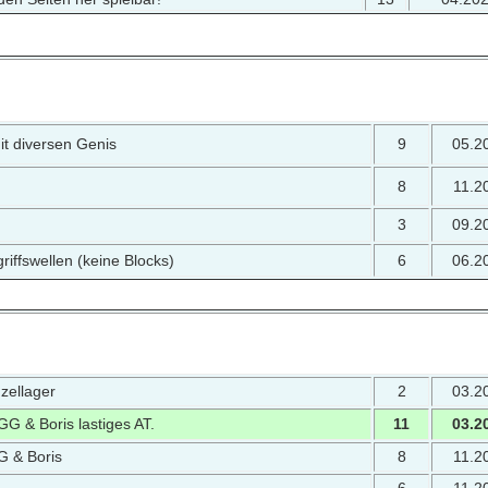
it diversen Genis
9
05.2
8
11.2
3
09.2
griffswellen (keine Blocks)
6
06.2
nzellager
2
03.2
G & Boris lastiges AT.
11
03.2
ZG & Boris
8
11.2