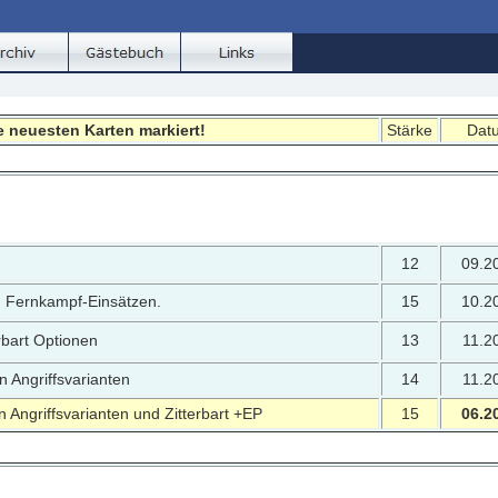
e neuesten Karten markiert!
Stärke
Dat
12
09.2
n Fernkampf-Einsätzen.
15
10.2
rbart Optionen
13
11.2
n Angriffsvarianten
14
11.2
 Angriffsvarianten und Zitterbart +EP
15
06.2