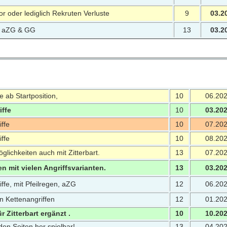
tor oder lediglich Rekruten Verluste
9
03.2
it aZG & GG
13
03.2
e ab Startposition,
10
06.20
iffe
10
03.20
ffe
10
07.20
ffe
10
08.20
glichkeiten auch mit Zitterbart.
13
07.20
n mit vielen Angriffsvarianten.
13
03.20
ffe, mit Pfeilregen, aZG
12
06.20
n Kettenangriffen
12
01.20
 Zitterbart ergänzt .
10
10.20
den Seiten her spielbar!
13
04.20