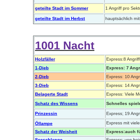
geteilte Stadt im Sommer
1 Angriff pro Sek
geteilte Stadt im Herbst
hauptsächlich m
1001 Nacht
Holzfäller
Express:8 Angriff
1-Dieb
Express: 7 Angr
2-Dieb
Express: 10 Angri
3-Dieb
Express: 14 Angri
Belagerte Stadt
Express: Viele Mö
Schatz des Wissens
Schnelles spiele
Prinzessin
Express; 19 Angri
Express mit viele
Öllampe
Schatz der Weisheit
Express:auch für
Seeschlange
Express: von bei