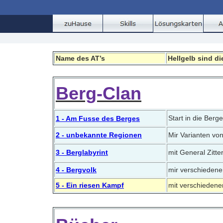
Name des AT’s
Hellgelb sind di
Berg-Clan
Start in die Berge
1 - Am Fusse des Berges
2 - unbekannte Regionen
Mir Varianten vo
3 - Berglabyrint
mit General Zitte
4 - Bergvolk
mir verschiedene
5 - Ein riesen Kampf
mit verschiedenen